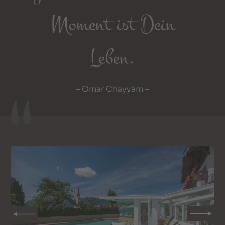
Moment ist Dein
Leben.
– Omar Chayyām –