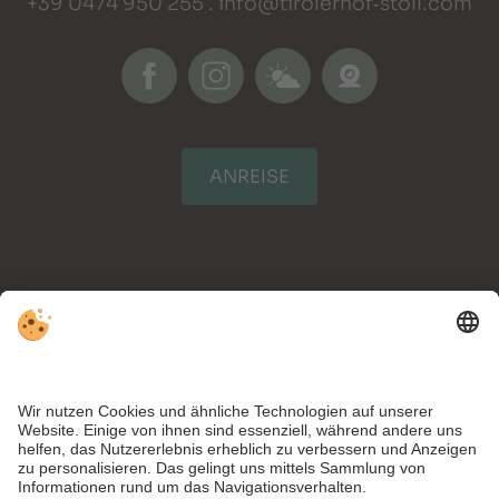
+39 0474 950 255
.
info@tirolerhof‑stoll.com
ANREISE
NEWSLETTERANMELDUNG