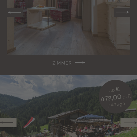
ZIMMER
€
ab
472,00
p. P.
/ 4 Tage