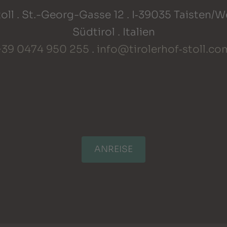
oll . St.-Georg-Gasse 12 . I‑39035 Taisten/
Südtirol . Italien
+39 0474 950 255
.
info@tirolerhof‑stoll.co
ANREISE