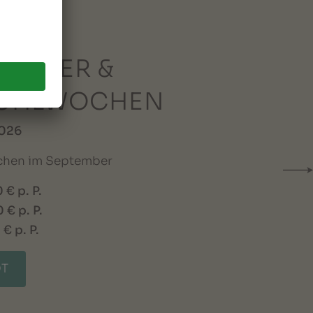
AUBER &
ÜHLWOCHEN
2026
hen im September
 € p. P.
 € p. P.
€ p. P.
OT