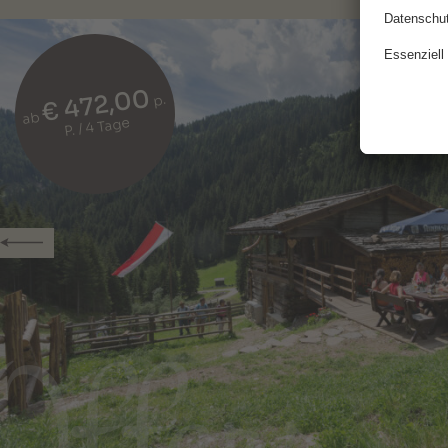
€ 472,00
p.
ab
P. / 4 Tage