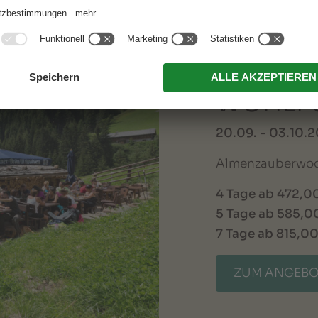
ALMENZ
WOHLF
20.09. - 03.10.
Almenzauberwoc
4 Tage ab 472,00
5 Tage ab 585,00
7 Tage ab 815,00 
ZUM ANGEB