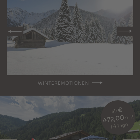
WINTEREMOTIONEN
€
ab
472,00
p. P.
/ 4 Tage