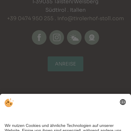
I‑39035 Taisten/Welsberg
Südtirol . Italien
+39 0474 950 255
.
info@tirolerhof‑stoll.com
ANREISE
NEWSLETTERANMELDUNG