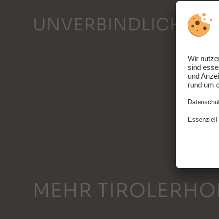
UNVERBINDLICHES 
MEHR TIROLERHO