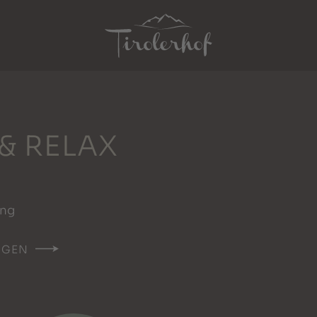
& RELAX
ung
NGEN