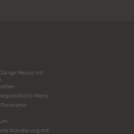
 Gänge Menüs mit
n
eiten
Degustation’s Menü
s Panorama
ium
hrte Wanderung mit