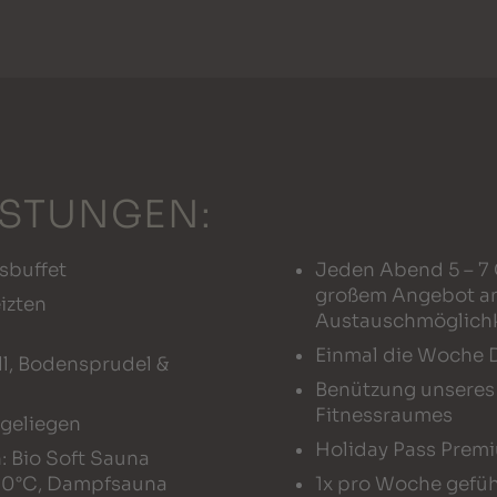
ISTUNGEN:
sbuffet
Jeden Abend 5 – 7
großem Angebot a
izten
Austauschmöglichk
Einmal die Woche 
l, Bodensprudel &
Benützung unsere
Fitnessraumes
geliegen
Holiday Pass Prem
: Bio Soft Sauna
 90°C, Dampfsauna
1x pro Woche gefü