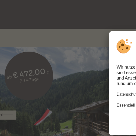
€ 472,00
p.
ab
P. / 4 Tage