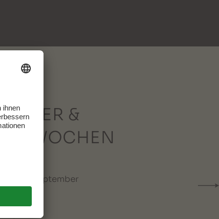
AUBER &
ÜHLWOCHEN
2026
hen im September
 € p. P.
 € p. P.