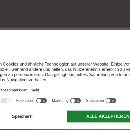
ALMENZ
WOHLF
20.09. - 03.10.
Almenzauberwoc
4 Tage ab 472,00
5 Tage ab 585,00