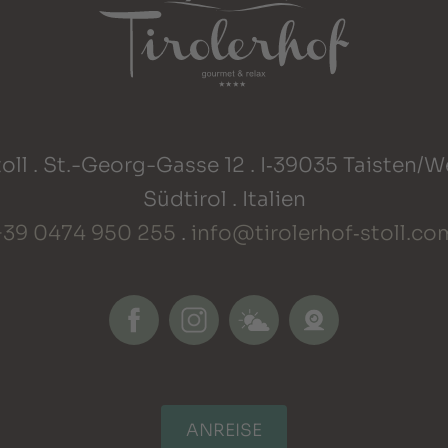
oll . St.-Georg-Gasse 12 . I‑39035 Taisten/
Südtirol . Italien
+39 0474 950 255
.
info@tirolerhof‑stoll.co
ANREISE